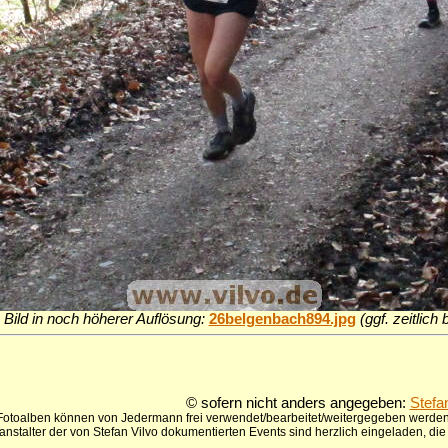
 Bild in noch höherer Auflösung:
26belgenbach894.jpg
(ggf. zeitlich
© sofern nicht anders angegeben:
Stefa
 Fotoalben können von Jedermann frei verwendet/bearbeitet/weitergegeben werden,
anstalter der von Stefan Vilvo dokumentierten Events sind herzlich eingeladen, d