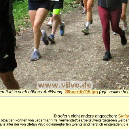
em Bild in noch höherer Auflösung:
26huertth115.jpg
(ggf. zeitlich b
© sofern nicht anders angegeben:
Stefa
 Fotoalben können von Jedermann frei verwendet/bearbeitet/weitergegeben werden,
anstalter der von Stefan Vilvo dokumentierten Events sind herzlich eingeladen, d