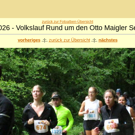
zurück zur Fotoalben-Übersicht
026 - Volkslauf Rund um den Otto Maigler S
vorheriges
.:|:.
zurück zur Übersicht
.:|:.
nächstes