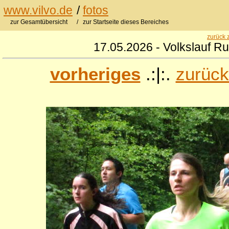
www.vilvo.de
/
fotos
zur Gesamtübersicht
/ zur Startseite dieses Bereiches
zurück 
17.05.2026 - Volkslauf R
vorheriges
.:|:.
zurück