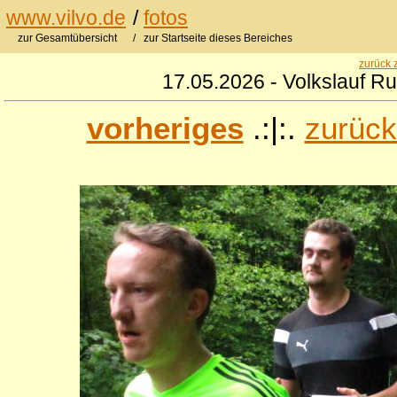
www.vilvo.de
/
fotos
zur Gesamtübersicht
/ zur Startseite dieses Bereiches
zurück 
17.05.2026 - Volkslauf R
vorheriges
.:|:.
zurück