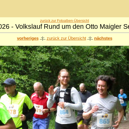
zurück zur Fotoalben-Übersicht
026 - Volkslauf Rund um den Otto Maigler S
vorheriges
.:|:.
zurück zur Übersicht
.:|:.
nächstes