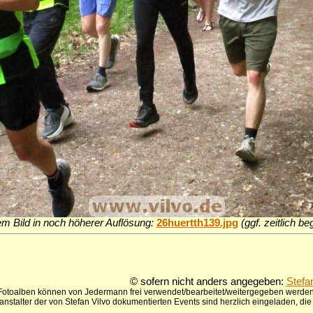
em Bild in noch höherer Auflösung:
26huertth139.jpg
(ggf. zeitlich b
© sofern nicht anders angegeben:
Stefa
 Fotoalben können von Jedermann frei verwendet/bearbeitet/weitergegeben werden,
anstalter der von Stefan Vilvo dokumentierten Events sind herzlich eingeladen, d