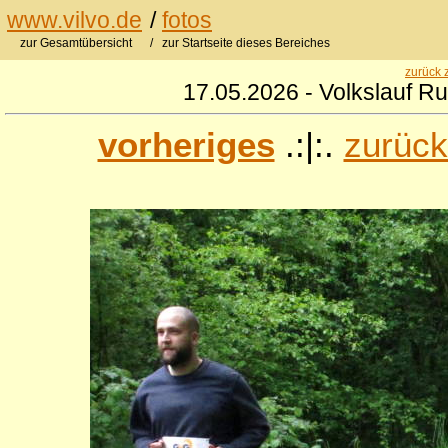
www.vilvo.de
/
fotos
zur Gesamtübersicht
/ zur Startseite dieses Bereiches
zurück 
17.05.2026 - Volkslauf R
vorheriges
.:|:.
zurück