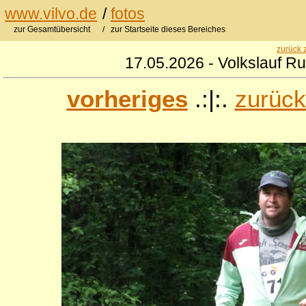
www.vilvo.de
/
fotos
zur Gesamtübersicht
/ zur Startseite dieses Bereiches
zurück 
17.05.2026 - Volkslauf R
vorheriges
.:|:.
zurück