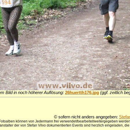
em Bild in noch höherer Auflösung:
26huertth176.jpg
(ggf. zeitlich b
© sofern nicht anders angegeben:
Stefa
 Fotoalben können von Jedermann frei verwendet/bearbeitet/weitergegeben werden,
anstalter der von Stefan Vilvo dokumentierten Events sind herzlich eingeladen, d