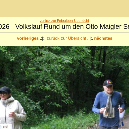
zurück zur Fotoalben-Übersicht
026 - Volkslauf Rund um den Otto Maigler S
vorheriges
.:|:.
zurück zur Übersicht
.:|:.
nächstes