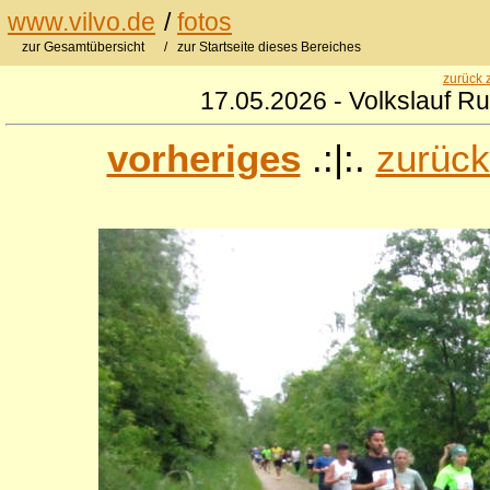
www.vilvo.de
/
fotos
zur Gesamtübersicht
/ zur Startseite dieses Bereiches
zurück 
17.05.2026 - Volkslauf R
vorheriges
.:|:.
zurück