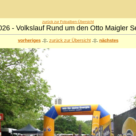
zurück zur Fotoalben-Übersicht
026 - Volkslauf Rund um den Otto Maigler S
vorheriges
.:|:.
zurück zur Übersicht
.:|:.
nächstes