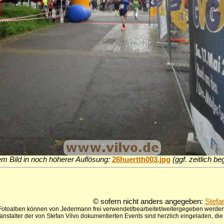
em Bild in noch höherer Auflösung:
26huertth003.jpg
(ggf. zeitlich b
© sofern nicht anders angegeben:
Stefa
 Fotoalben können von Jedermann frei verwendet/bearbeitet/weitergegeben werden,
anstalter der von Stefan Vilvo dokumentierten Events sind herzlich eingeladen, d