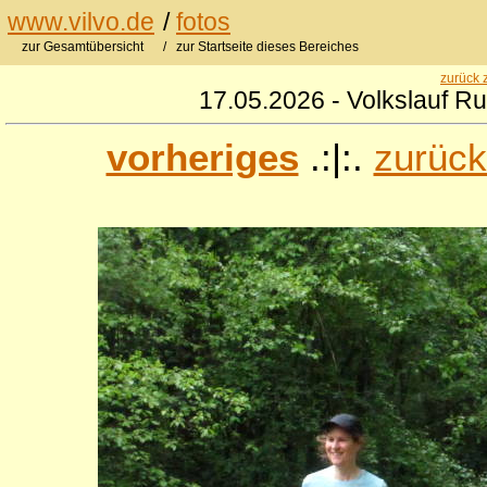
www.vilvo.de
/
fotos
zur Gesamtübersicht
/ zur Startseite dieses Bereiches
zurück 
17.05.2026 - Volkslauf R
vorheriges
.:|:.
zurück