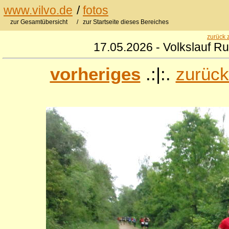
www.vilvo.de
/
fotos
zur Gesamtübersicht
/ zur Startseite dieses Bereiches
zurück 
17.05.2026 - Volkslauf R
vorheriges
.:|:.
zurück