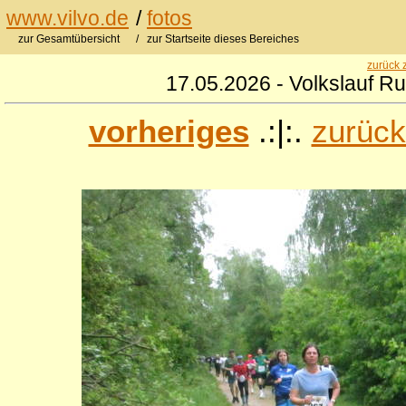
www.vilvo.de
/
fotos
zur Gesamtübersicht
/ zur Startseite dieses Bereiches
zurück 
17.05.2026 - Volkslauf R
vorheriges
.:|:.
zurück