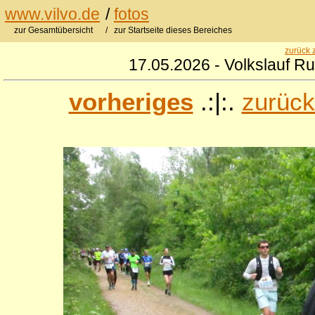
www.vilvo.de
/
fotos
zur Gesamtübersicht
/ zur Startseite dieses Bereiches
zurück 
17.05.2026 - Volkslauf R
vorheriges
.:|:.
zurück