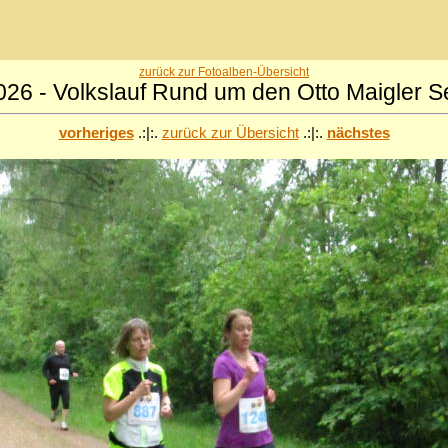
zurück zur Fotoalben-Übersicht
026 - Volkslauf Rund um den Otto Maigler S
vorheriges
.:|:.
zurück zur Übersicht
.:|:.
nächstes