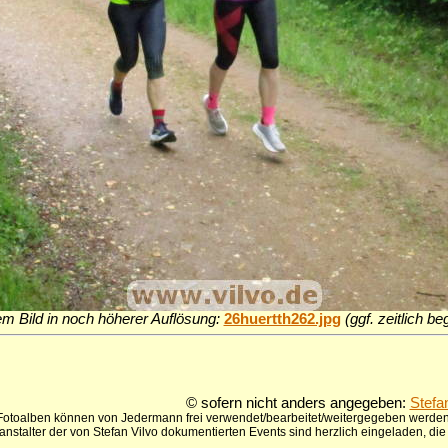
em Bild in noch höherer Auflösung:
26huertth262.jpg
(ggf. zeitlich b
© sofern nicht anders angegeben:
Stefa
 Fotoalben können von Jedermann frei verwendet/bearbeitet/weitergegeben werden,
anstalter der von Stefan Vilvo dokumentierten Events sind herzlich eingeladen, d