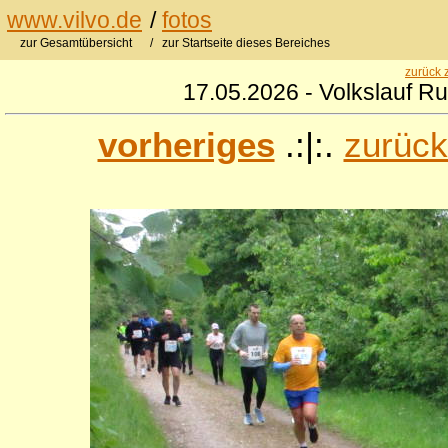
www.vilvo.de
/
fotos
zur Gesamtübersicht
/ zur Startseite dieses Bereiches
zurück 
17.05.2026 - Volkslauf R
vorheriges
.:|:.
zurück