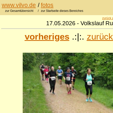
www.vilvo.de
/
fotos
zur Gesamtübersicht
/ zur Startseite dieses Bereiches
zurück 
17.05.2026 - Volkslauf R
vorheriges
.:|:.
zurück