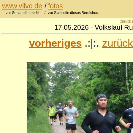
www.vilvo.de
/
fotos
zur Gesamtübersicht
/ zur Startseite dieses Bereiches
zurück 
17.05.2026 - Volkslauf R
vorheriges
.:|:.
zurück