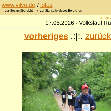
www.vilvo.de
/
fotos
zur Gesamtübersicht
/ zur Startseite dieses Bereiches
zurück 
17.05.2026 - Volkslauf R
vorheriges
.:|:.
zurück