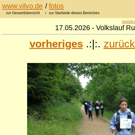
www.vilvo.de
/
fotos
zur Gesamtübersicht
/ zur Startseite dieses Bereiches
zurück 
17.05.2026 - Volkslauf R
vorheriges
.:|:.
zurück