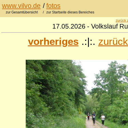
www.vilvo.de
/
fotos
zur Gesamtübersicht
/ zur Startseite dieses Bereiches
zurück 
17.05.2026 - Volkslauf R
vorheriges
.:|:.
zurück