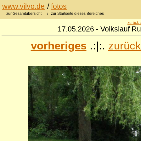
www.vilvo.de
/
fotos
zur Gesamtübersicht
/ zur Startseite dieses Bereiches
zurück 
17.05.2026 - Volkslauf R
vorheriges
.:|:.
zurück