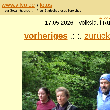
www.vilvo.de
/
fotos
zur Gesamtübersicht
/ zur Startseite dieses Bereiches
zurück 
17.05.2026 - Volkslauf R
vorheriges
.:|:.
zurück