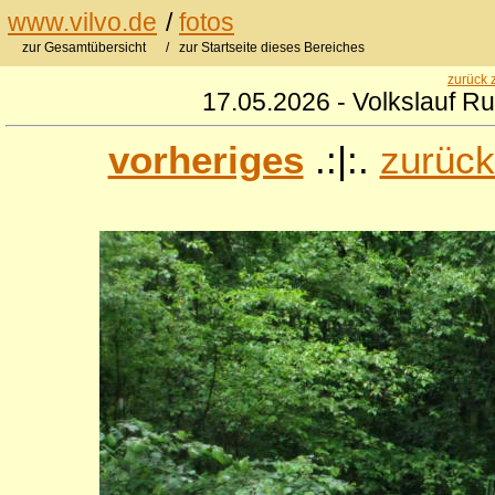
www.vilvo.de
/
fotos
zur Gesamtübersicht
/ zur Startseite dieses Bereiches
zurück 
17.05.2026 - Volkslauf R
vorheriges
.:|:.
zurück