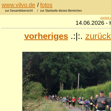
www.vilvo.de
/
fotos
zur Gesamtübersicht
/ zur Startseite dieses Bereiches
zurück 
14.06.2026 - 
vorheriges
.:|:.
zurück