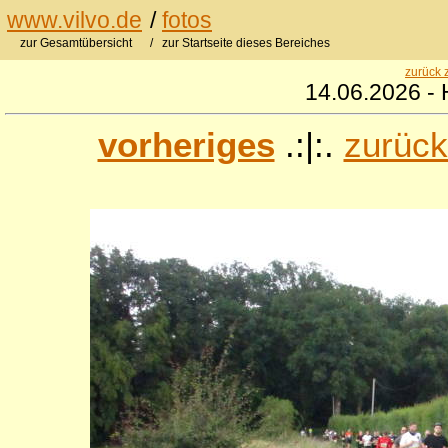
www.vilvo.de
/
fotos
zur Gesamtübersicht
/ zur Startseite dieses Bereiches
zurück 
14.06.2026 - 
vorheriges
.:|:.
zurück