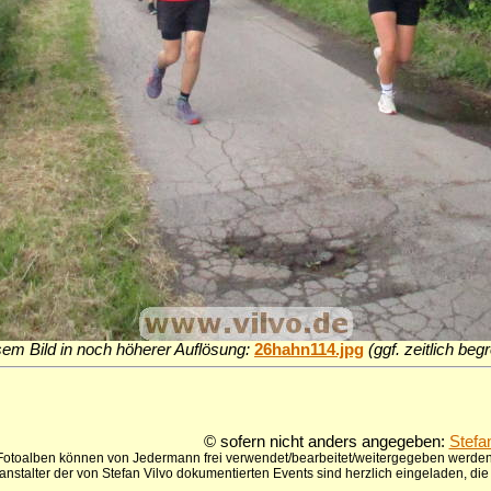
sem Bild in noch höherer Auflösung:
26hahn114.jpg
(ggf. zeitlich be
© sofern nicht anders angegeben:
Stefa
 Fotoalben können von Jedermann frei verwendet/bearbeitet/weitergegeben werden,
anstalter der von Stefan Vilvo dokumentierten Events sind herzlich eingeladen, d