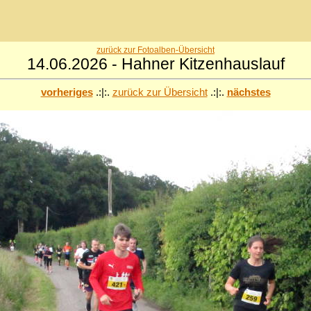
zurück zur Fotoalben-Übersicht
14.06.2026 - Hahner Kitzenhauslauf
vorheriges
.:|:.
zurück zur Übersicht
.:|:.
nächstes