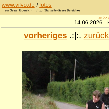
www.vilvo.de
/
fotos
zur Gesamtübersicht
/ zur Startseite dieses Bereiches
zurück 
14.06.2026 - 
vorheriges
.:|:.
zurück