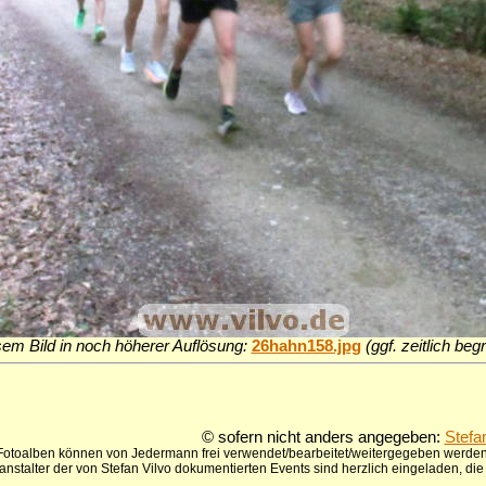
sem Bild in noch höherer Auflösung:
26hahn158.jpg
(ggf. zeitlich be
© sofern nicht anders angegeben:
Stefa
 Fotoalben können von Jedermann frei verwendet/bearbeitet/weitergegeben werden,
anstalter der von Stefan Vilvo dokumentierten Events sind herzlich eingeladen, d