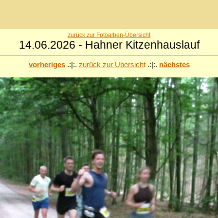
zurück zur Fotoalben-Übersicht
14.06.2026 - Hahner Kitzenhauslauf
vorheriges
.:|:.
zurück zur Übersicht
.:|:.
nächstes