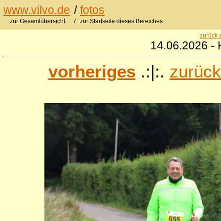
www.vilvo.de
/
fotos
zur Gesamtübersicht
/ zur Startseite dieses Bereiches
zurück 
14.06.2026 - 
vorheriges
.:|:.
zurück