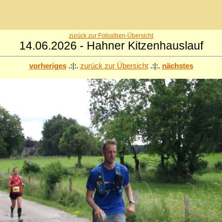
zurück zur Fotoalben-Übersicht
14.06.2026 - Hahner Kitzenhauslauf
vorheriges
.:|:.
zurück zur Übersicht
.:|:.
nächstes