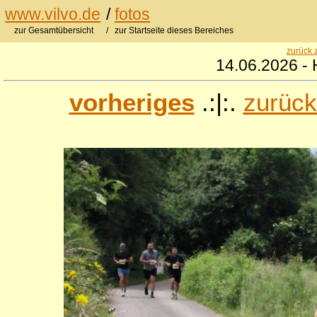
www.vilvo.de
/
fotos
zur Gesamtübersicht
/ zur Startseite dieses Bereiches
zurück 
14.06.2026 - 
vorheriges
.:|:.
zurück