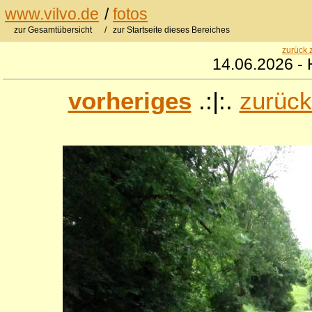
www.vilvo.de
/
fotos
zur Gesamtübersicht
/ zur Startseite dieses Bereiches
zurück 
14.06.2026 - 
vorheriges
.:|:.
zurück