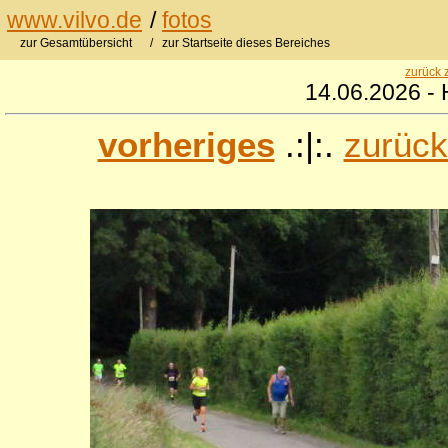
www.vilvo.de
/
fotos
zur Gesamtübersicht
/ zur Startseite dieses Bereiches
zurück 
14.06.2026 - 
vorheriges
.:|:.
zurück