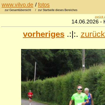
www.vilvo.de
/
fotos
zur Gesamtübersicht
/ zur Startseite dieses Bereiches
zurück 
14.06.2026 - 
vorheriges
.:|:.
zurück