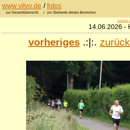
www.vilvo.de
/
fotos
zur Gesamtübersicht
/ zur Startseite dieses Bereiches
zurück 
14.06.2026 - 
vorheriges
.:|:.
zurück