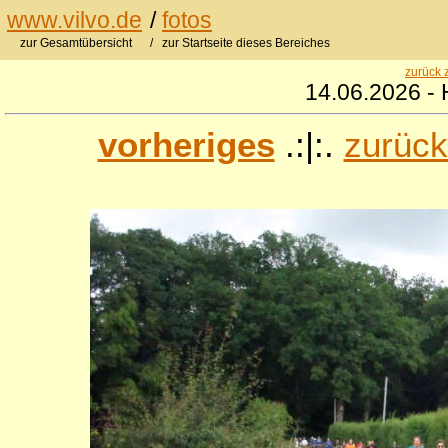
www.vilvo.de
/
fotos
zur Gesamtübersicht
/ zur Startseite dieses Bereiches
zurück 
14.06.2026 - 
vorheriges
.:|:.
zurück