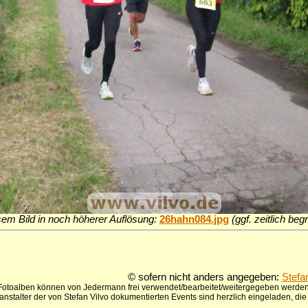
sem Bild in noch höherer Auflösung:
26hahn084.jpg
(ggf. zeitlich be
© sofern nicht anders angegeben:
Stefa
 Fotoalben können von Jedermann frei verwendet/bearbeitet/weitergegeben werden,
anstalter der von Stefan Vilvo dokumentierten Events sind herzlich eingeladen, d