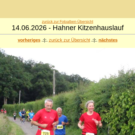
zurück zur Fotoalben-Übersicht
14.06.2026 - Hahner Kitzenhauslauf
vorheriges
.:|:.
zurück zur Übersicht
.:|:.
nächstes