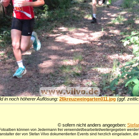
ld in noch höherer Auflösung:
26kreuzweingarten011.jpg
(ggf. zeitl
© sofern nicht anders angegeben:
Stefa
 Fotoalben können von Jedermann frei verwendet/bearbeitet/weitergegeben werden,
anstalter der von Stefan Vilvo dokumentierten Events sind herzlich eingeladen, d