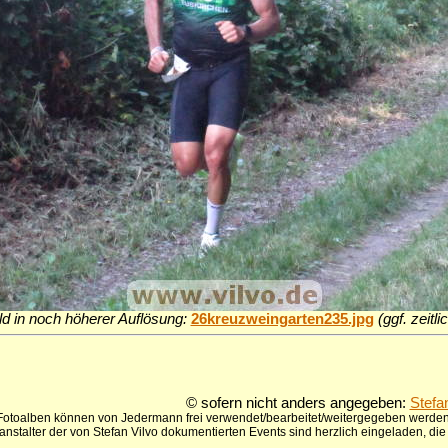
ld in noch höherer Auflösung:
26kreuzweingarten235.jpg
(ggf. zeitl
© sofern nicht anders angegeben:
Stefa
 Fotoalben können von Jedermann frei verwendet/bearbeitet/weitergegeben werden,
anstalter der von Stefan Vilvo dokumentierten Events sind herzlich eingeladen, d