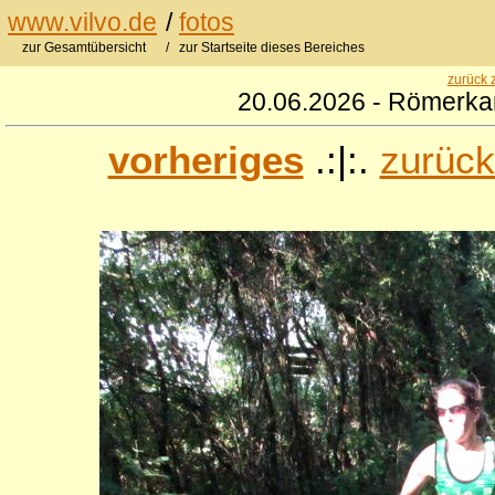
www.vilvo.de
/
fotos
zur Gesamtübersicht
/ zur Startseite dieses Bereiches
zurück 
20.06.2026 - Römerkan
vorheriges
.:|:.
zurück