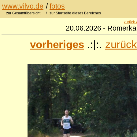
www.vilvo.de
/
fotos
zur Gesamtübersicht
/ zur Startseite dieses Bereiches
zurück 
20.06.2026 - Römerkan
vorheriges
.:|:.
zurück