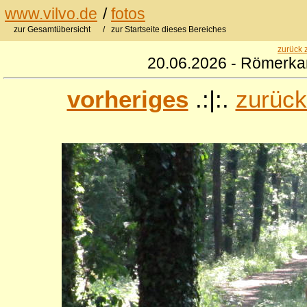
www.vilvo.de
/
fotos
zur Gesamtübersicht
/ zur Startseite dieses Bereiches
zurück 
20.06.2026 - Römerkan
vorheriges
.:|:.
zurück