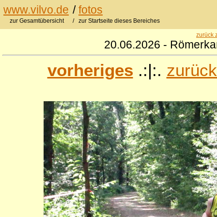
www.vilvo.de
/
fotos
zur Gesamtübersicht
/ zur Startseite dieses Bereiches
zurück 
20.06.2026 - Römerkan
vorheriges
.:|:.
zurück