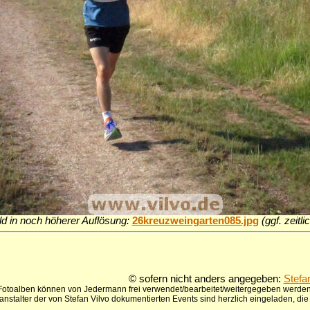
ld in noch höherer Auflösung:
26kreuzweingarten085.jpg
(ggf. zeitl
© sofern nicht anders angegeben:
Stefa
 Fotoalben können von Jedermann frei verwendet/bearbeitet/weitergegeben werden,
anstalter der von Stefan Vilvo dokumentierten Events sind herzlich eingeladen, d