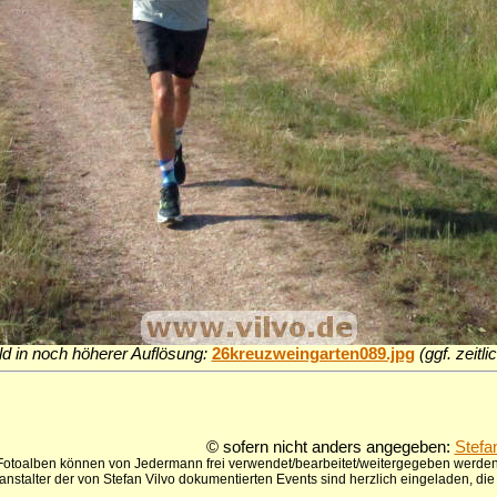
ld in noch höherer Auflösung:
26kreuzweingarten089.jpg
(ggf. zeitl
© sofern nicht anders angegeben:
Stefa
 Fotoalben können von Jedermann frei verwendet/bearbeitet/weitergegeben werden,
anstalter der von Stefan Vilvo dokumentierten Events sind herzlich eingeladen, d