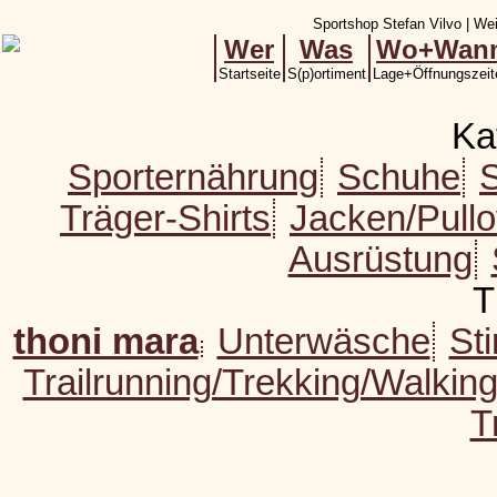
Sportshop Stefan Vilvo | Wei
Wer
Was
Wo+Wan
Startseite
S(p)ortiment
Lage+Öffnungszeit
Ka
Sporternährung
Schuhe
Träger-Shirts
Jacken/Pull
Ausrüstung
T
thoni mara
Unterwäsche
St
Trailrunning/Trekking/Walkin
T