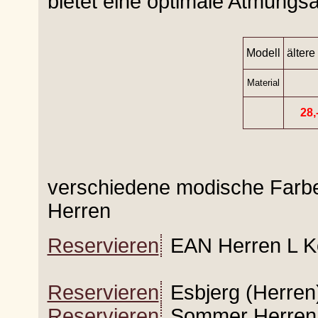
bietet eine optimale Atmungsak
Modell
ältere
Material
28,
verschiedene modische Farb
Herren
Reservieren
EAN Herren L Ko
Reservieren
Esbjerg (Herren
Reservieren
Sommer Herren