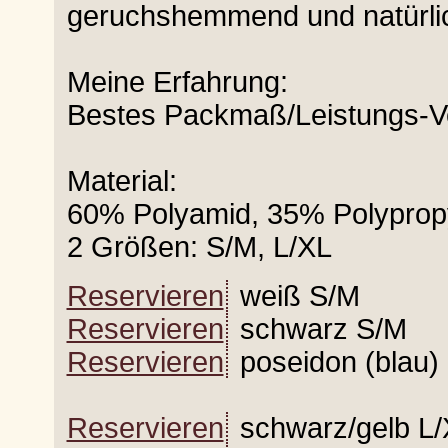
geruchshemmend und natürl
Meine Erfahrung:
Bestes Packmaß/Leistungs-Ve
Material:
60% Polyamid, 35% Polyprop
2 Größen: S/M, L/XL
Reservieren
weiß S/M
Reservieren
schwarz S/M
Reservieren
poseidon (blau)
Reservieren
schwarz/gelb L/