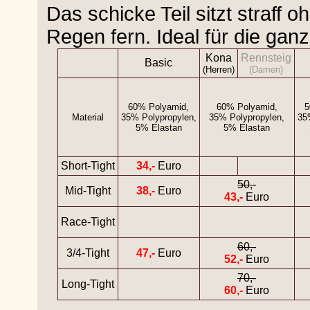
Das schicke Teil sitzt straff 
Regen fern. Ideal für die gan
Kona
Rennsteig
Basic
(Herren)
(Damen)
60% Polyamid,
60% Polyamid,
5
Material
35% Polypropylen,
35% Polypropylen,
35
5% Elastan
5% Elastan
Short-Tight
34,-
Euro
50,-
Mid-Tight
38,-
Euro
43,-
Euro
Race-Tight
60,-
3/4-Tight
47,-
Euro
52,-
Euro
70,-
Long-Tight
60,-
Euro