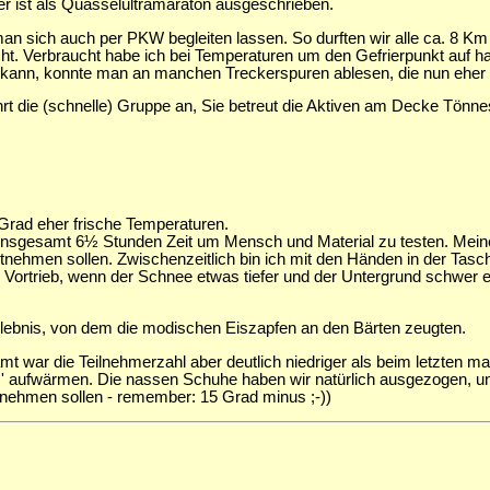
 er ist als Quasselultramaraton ausgeschrieben.
an sich auch per PKW begleiten lassen. So durften wir alle ca. 8 Km
cht. Verbraucht habe ich bei Temperaturen um den Gefrierpunkt auf 
ein kann, konnte man an manchen Treckerspuren ablesen, die nun eher
t die (schnelle) Gruppe an, Sie betreut die Aktiven am Decke Tönnes
rad eher frische Temperaturen.
insgesamt 6½ Stunden Zeit um Mensch und Material zu testen. Meine
ehmen sollen. Zwischenzeitlich bin ich mit den Händen in der Tasc
n Vortrieb, wenn der Schnee etwas tiefer und der Untergrund schwer
rlebnis, von dem die modischen Eiszapfen an den Bärten zeugten.
mt war die Teilnehmerzahl aber deutlich niedriger als beim letzten m
ufwärmen. Die nassen Schuhe haben wir natürlich ausgezogen, und w
itnehmen sollen - remember: 15 Grad minus ;-))