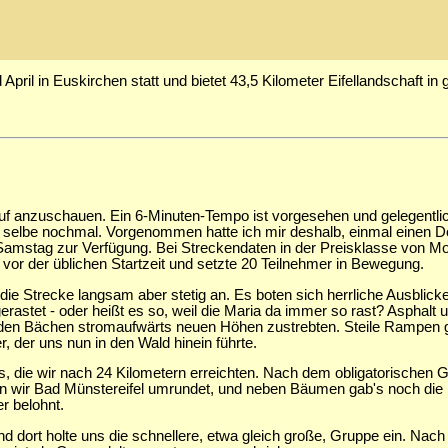
April in Euskirchen statt und bietet 43,5 Kilometer Eifellandschaft in
uf anzuschauen. Ein 6-Minuten-Tempo ist vorgesehen und gelegentlic
selbe nochmal. Vorgenommen hatte ich mir deshalb, einmal einen Do
r Samstag zur Verfügung. Bei Streckendaten in der Preisklasse von
 vor der üblichen Startzeit und setzte 20 Teilnehmer in Bewegung.
ie Strecke langsam aber stetig an. Es boten sich herrliche Ausblick
 gerastet - oder heißt es so, weil die Maria da immer so rast? Asphal
 den Bächen stromaufwärts neuen Höhen zustrebten. Steile Rampen gab
der uns nun in den Wald hinein führte.
s, die wir nach 24 Kilometern erreichten. Nach dem obligatorischen G
atten wir Bad Münstereifel umrundet, und neben Bäumen gab's noch di
r belohnt.
d dort holte uns die schnellere, etwa gleich große, Gruppe ein. Na