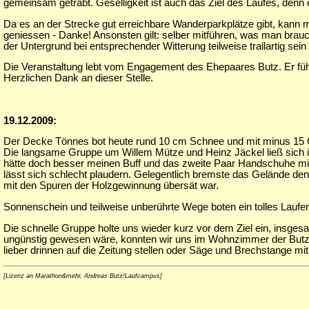
gemeinsam getrabt. Geselligkeit ist auch das Ziel des Laufes, denn
Da es an der Strecke gut erreichbare Wanderparkplätze gibt, kann m
geniessen - Danke! Ansonsten gilt: selber mitführen, was man brau
der Untergrund bei entsprechender Witterung teilweise trailartig s
Die Veranstaltung lebt vom Engagement des Ehepaares Butz. Er führ
Herzlichen Dank an dieser Stelle.
19.12.2009:
Der Decke Tönnes bot heute rund 10 cm Schnee und mit minus 15 G
Die langsame Gruppe um Willem Mütze und Heinz Jäckel ließ sich 
hätte doch besser meinen Buff und das zweite Paar Handschuhe mitn
lässt sich schlecht plaudern. Gelegentlich bremste das Gelände de
mit den Spuren der Holzgewinnung übersät war.
Sonnenschein und teilweise unberührte Wege boten ein tolles Laufe
Die schnelle Gruppe holte uns wieder kurz vor dem Ziel ein, insgesa
ungünstig gewesen wäre, konnten wir uns im Wohnzimmer der Butz' a
lieber drinnen auf die Zeitung stellen oder Säge und Brechstange m
[Lizenz an Marathon&mehr, Andreas Butz/Laufcampus]