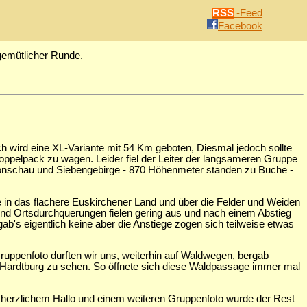
RSS
-Feed
Facebook
 gemütlicher Runde.
h wird eine XL-Variante mit 54 Km geboten, Diesmal jedoch sollte
ppelpack zu wagen. Leider fiel der Leiter der langsameren Gruppe
 Monschau und Siebengebirge - 870 Höhenmeter standen zu Buche -
e in das flachere Euskirchener Land und über die Felder und Weiden
t und Ortsdurchquerungen fielen gering aus und nach einem Abstieg
's eigentlich keine aber die Anstiege zogen sich teilweise etwas
ruppenfoto durften wir uns, weiterhin auf Waldwegen, bergab
e Hardtburg zu sehen. So öffnete sich diese Waldpassage immer mal
ch herzlichem Hallo und einem weiteren Gruppenfoto wurde der Rest