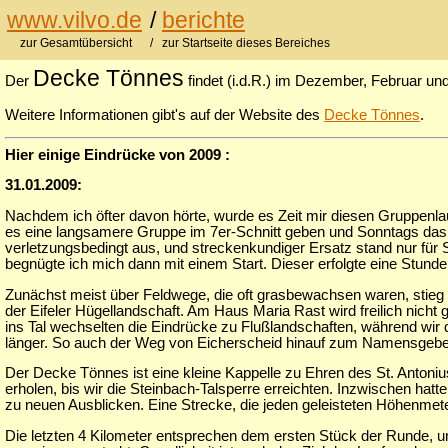
www.vilvo.de
/
berichte
zur Gesamtübersicht
/ zur Startseite dieses Bereiches
Decke Tönnes
Der
findet (i.d.R.) im Dezember, Februar und 
Weitere Informationen gibt's auf der Website des
Decke Tönnes
.
Hier einige Eindrücke von 2009 :
31.01.2009:
Nachdem ich öfter davon hörte, wurde es Zeit mir diesen Gruppenla
es eine langsamere Gruppe im 7er-Schnitt geben und Sonntags das 
verletzungsbedingt aus, und streckenkundiger Ersatz stand nur fü
begnügte ich mich dann mit einem Start. Dieser erfolgte eine Stunde
Zunächst meist über Feldwege, die oft grasbewachsen waren, stieg d
der Eifeler Hügellandschaft. Am Haus Maria Rast wird freilich nicht
ins Tal wechselten die Eindrücke zu Flußlandschaften, während wir
länger. So auch der Weg von Eicherscheid hinauf zum Namensgeber, 
Der Decke Tönnes ist eine kleine Kappelle zu Ehren des St. Antoniu
erholen, bis wir die Steinbach-Talsperre erreichten. Inzwischen h
zu neuen Ausblicken. Eine Strecke, die jeden geleisteten Höhenmete
Die letzten 4 Kilometer entsprechen dem ersten Stück der Runde, un