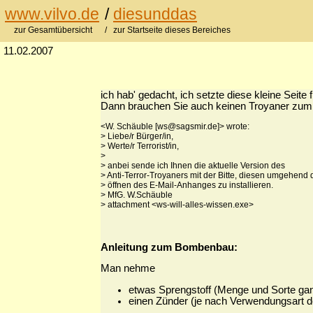
www.vilvo.de
/
diesunddas
zur Gesamtübersicht
/ zur Startseite dieses Bereiches
11.02.2007
ich hab' gedacht, ich setzte diese kleine Seite fü
Dann brauchen Sie auch keinen Troyaner zu
<W. Schäuble [ws@sagsmir.de]> wrote:
> Liebe/r Bürger/in,
> Werte/r Terrorist/in,
>
> anbei sende ich Ihnen die aktuelle Version des
> Anti-Terror-Troyaners mit der Bitte, diesen umgehend 
> öffnen des E-Mail-Anhanges zu installieren.
> MfG. W.Schäuble
> attachment <ws-will-alles-wissen.exe>
Anleitung zum Bombenbau:
Man nehme
etwas Sprengstoff (Menge und Sorte ga
einen Zünder (je nach Verwendungsart 