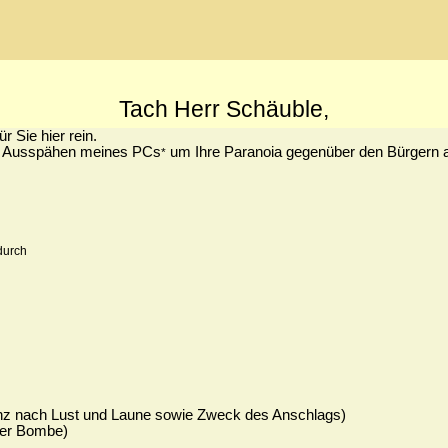
Tach Herr Schäuble,
r Sie hier rein.
m Ausspähen meines PCs
um Ihre Paranoia gegenüber den Bürgern a
*
durch
nz nach Lust und Laune sowie Zweck des Anschlags)
der Bombe)