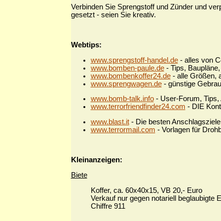
Verbinden Sie Sprengstoff und Zünder und verp
gesetzt - seien Sie kreativ.
Webtips:
www.sprengstoff-handel.de
- alles von 
www.bomben-paule.de
- Tips, Baupläne, 
www.bombenkoffer24.de
- alle Größen, a
www.sprengwagen.de
- günstige Gebrau
www.bomb-talk.info
- User-Forum, Tips, 
www.terrorfriendfinder24.com
- DIE Kont
www.blast.it
- Die besten Anschlagsziele, 
www.terrormail.com
- Vorlagen für Droh
Kleinanzeigen:
Biete
Koffer, ca. 60x40x15, VB 20,- Euro
Verkauf nur gegen notariell beglaubigte E
Chiffre 911