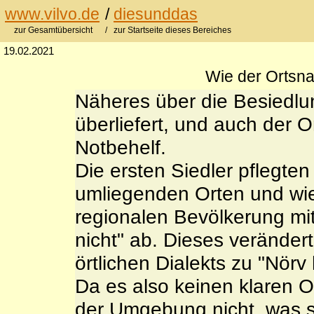
www.vilvo.de
/
diesunddas
zur Gesamtübersicht
/ zur Startseite dieses Bereiches
19.02.2021
Wie der Ortsn
Näheres über die Besiedlung
überliefert, und auch der O
Notbehelf.
Die ersten Siedler pflegte
umliegenden Orten und wi
regionalen Bevölkerung mit
nicht" ab. Dieses verände
örtlichen Dialekts zu "Nörv 
Da es also keinen klaren 
der Umgebung nicht, was s